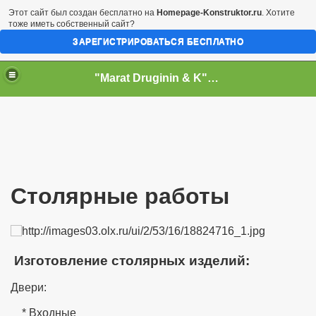
Этот сайт был создан бесплатно на
Homepage-Konstruktor.ru
. Хотите
тоже иметь собственный сайт?
ЗАРЕГИСТРИРОВАТЬСЯ БЕСПЛАТНО
"Marat Druginin & K" Все услуги. Израиль.
השירו
Столярные работы
Изготовление столярных изделий:
Двери:
* Входные